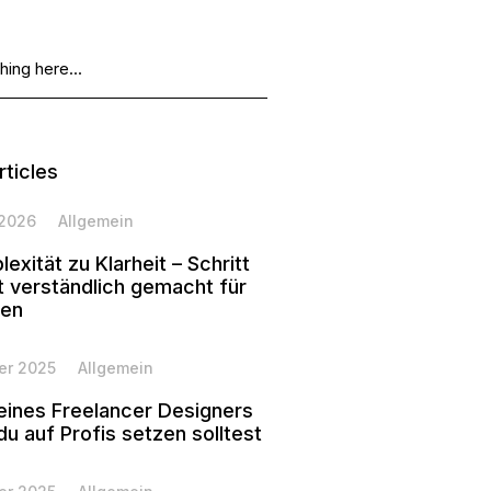
rticles
 2026
Allgemein
exität zu Klarheit – Schritt
tt verständlich gemacht für
ken
er 2025
Allgemein
 eines Freelancer Designers
u auf Profis setzen solltest