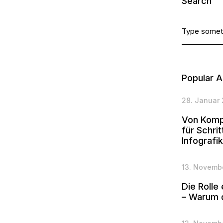
Search
Popular A
28. Januar
Von Kompl
für Schri
Infografi
13. Novemb
Die Rolle
– Warum d