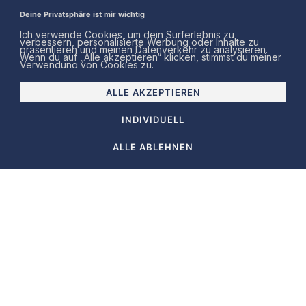
Deine Privatsphäre ist mir wichtig
Ich verwende Cookies, um dein Surferlebnis zu
verbessern, personalisierte Werbung oder Inhalte zu
präsentieren und meinen Datenverkehr zu analysieren.
Wenn du auf „Alle akzeptieren“ klicken, stimmst du meiner
Verwendung von Cookies zu.
ALLE AKZEPTIEREN
INDIVIDUELL
ALLE ABLEHNEN