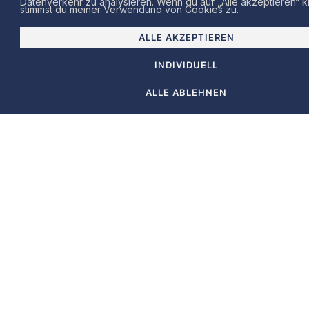
wicklung
Datenverkehr zu analysieren. Wenn du auf „Alle akzeptieren“ k
stimmst du meiner Verwendung von Cookies zu.
ALLE AKZEPTIEREN
Projekt starten
INDIVIDUELL
ALLE ABLEHNEN
Diese Kunden vertrauen
meiner Expertise
Mach deine
Website zum
visuellen
Highlight