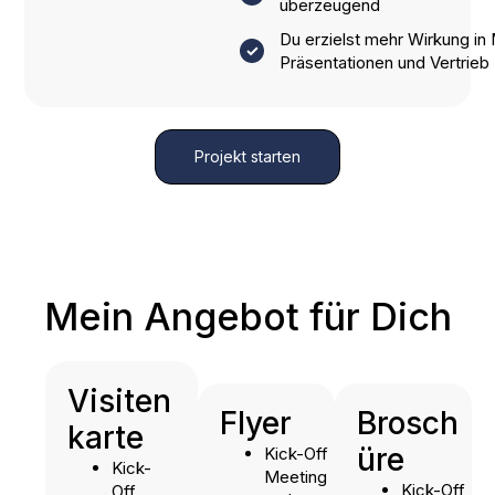
überzeugend
Du erzielst mehr Wirkung in 
Präsentationen und Vertrieb
Projekt starten
Mein Angebot für Dich
Visiten
Flyer
Brosch
karte
üre
Kick-Off
Kick-
Meeting
Kick-Off
Off