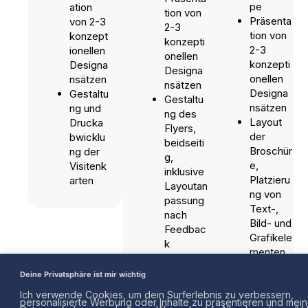
pe
ation
tion von
Präsenta
von 2-3
2-3
tion von
konzept
konzepti
2-3
ionellen
onellen
konzepti
Designa
Designa
onellen
nsätzen
nsätzen
Designa
Gestaltu
Gestaltu
nsätzen
ng und
ng des
Layout
Drucka
Flyers,
der
bwicklu
beidseiti
Broschür
ng der
g,
e,
Visitenk
inklusive
Platzieru
arten
Layoutan
ng von
passung
Text-,
nach
Bild- und
Feedbac
Grafikele
k
menten
Finalisier
Finalisier
ung und
Deine Privatsphäre ist mir wichtig
ung und
Druckab
Ich verwende Cookies, um dein Surferlebnis zu verbessern,
Druckab
wicklung
personalisierte Werbung oder Inhalte zu präsentieren und mei