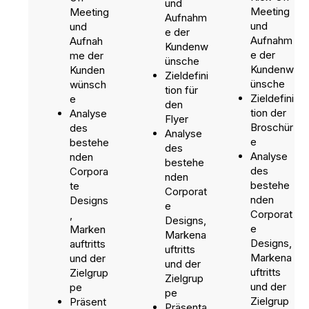
und
Meeting
Meeting
Aufnahm
und
und
e der
Aufnahm
Aufnah
Kundenw
e der
me der
ünsche
Kundenw
Kunden
Zieldefini
ünsche
wünsch
tion für
Zieldefini
e
den
tion der
Analyse
Flyer
Broschür
des
Analyse
e
bestehe
des
Analyse
nden
bestehe
des
Corpora
nden
bestehe
te
Corporat
nden
Designs
e
Corporat
,
Designs,
e
Marken
Markena
Designs,
auftritts
uftritts
Markena
und der
und der
uftritts
Zielgrup
Zielgrup
und der
pe
pe
Zielgrup
Präsent
Präsenta