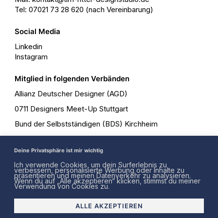
Tel: 07021 73 28 620 (nach Vereinbarung)
Social Media
Linkedin
Instagram
Mitglied in folgenden Verbänden
Allianz Deutscher Designer (AGD)
0711 Designers Meet-Up Stuttgart
Bund der Selbstständigen (BDS) Kirchheim
Freelancerteam
Deine Privatsphäre ist mir wichtig
Rechtliches
Ich verwende Cookies, um dein Surferlebnis zu
verbessern, personalisierte Werbung oder Inhalte zu
präsentieren und meinen Datenverkehr zu analysieren.
Impressum
Wenn du auf „Alle akzeptieren“ klicken, stimmst du meiner
Datenschutz
Verwendung von Cookies zu.
ALLE AKZEPTIEREN
Tim Ritter Designstudio: Ihr Grafikdesign Freelancer und