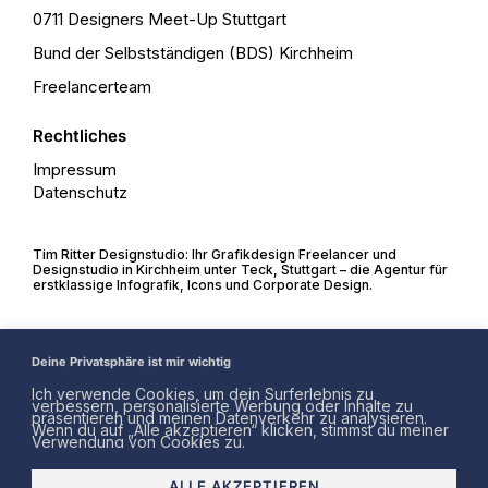
0711 Designers Meet-Up Stuttgart
Bund der Selbstständigen (BDS) Kirchheim
Freelancerteam
Rechtliches
Impressum
Datenschutz
Tim Ritter Designstudio: Ihr Grafikdesign Freelancer und
Designstudio in Kirchheim unter Teck, Stuttgart – die Agentur für
erstklassige Infografik, Icons und Corporate Design.
Deine Privatsphäre ist mir wichtig
Ich verwende Cookies, um dein Surferlebnis zu
verbessern, personalisierte Werbung oder Inhalte zu
präsentieren und meinen Datenverkehr zu analysieren.
Wenn du auf „Alle akzeptieren“ klicken, stimmst du meiner
Verwendung von Cookies zu.
ALLE AKZEPTIEREN