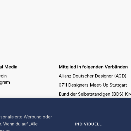
al Media
Mitglied in folgenden Verbänden
edin
Allianz Deutscher Designer (AGD)
agram
0711 Designers Meet-Up Stuttgart
Bund der Selbstständigen (BDS) Ki
Freelancerteam
rsonalisierte Werbung oder
elancer und Designstudio in Kirchheim unter Teck, Stuttgart – die Agentur fü
. Wenn du auf „Alle
INDIVIDUELL
es zu.