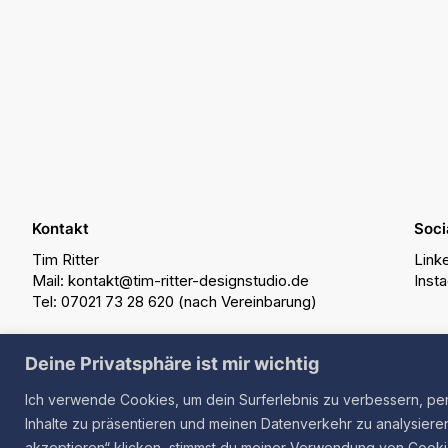
Kontakt
Soci
Tim Ritter
Link
Mail: kontakt@tim-ritter-designstudio.de
Inst
Tel: 07021 73 28 620 (nach Vereinbarung)
Deine Privatsphäre ist mir wichtig
Ich verwende Cookies, um dein Surferlebnis zu verbessern, pe
Tim Ritter Designstudio: Ihr Grafikdesign Fre
Inhalte zu präsentieren und meinen Datenverkehr zu analysieren
akzeptieren“ klicken, stimmst du meiner Verwendung von Cooki