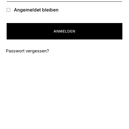
A
Angemeldet bleiben
lt
e
r
n
ANMELDEN
a
ti
v
e
Passwort vergessen?
: