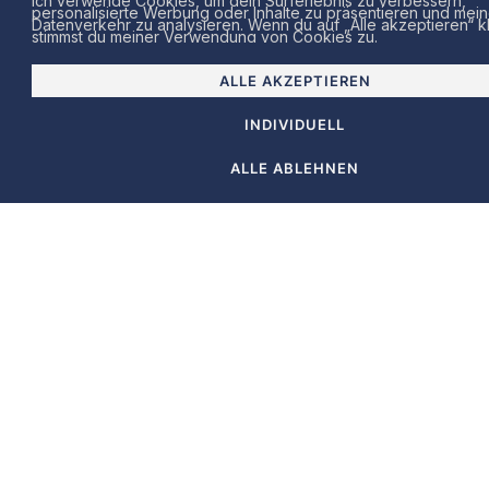
Ich verwende Cookies, um dein Surferlebnis zu verbessern,
Produktkatalog, der komplexe technische Inhalte
personalisierte Werbung oder Inhalte zu präsentieren und mei
Datenverkehr zu analysieren. Wenn du auf „Alle akzeptieren“ k
übersichtlich aufbereitet und den Vertrieb
stimmst du meiner Verwendung von Cookies zu.
unterstützt.
ALLE AKZEPTIEREN
Druckkosten, Texterstellung, Übersetzungen
Icons und Infografiken sind nicht enthalten und
INDIVIDUELL
werden separat kalkuliert.
Enthalten:
ALLE ABLEHNEN
Konzeption & Struktur des gesamten
Katalogs (Kapitel, Logik, Navigation)
Entwicklung eines durchgängigen
Layoutsystems für alle Seiten
Gestaltung von ca. 50 Seiten im Corporate
Design
Produktseiten-Layouts inkl. technischer
Daten, Bildern und Beschreibungen
Integration von Tabellen, Diagrammen und
Infografiken
Visuelle Aufbereitung komplexer Inhalte für
bessere Verständlichkeit
Bildbearbeitung und Layoutoptimierung