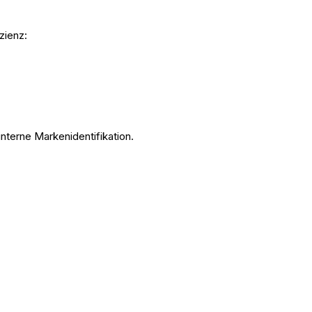
izienz:
 interne Markenidentifikation.