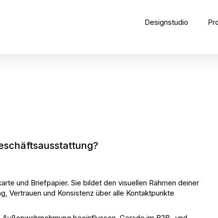
Designstudio
Pr
Geschäftsausstattung?
karte und Briefpapier. Sie bildet den visuellen Rahmen deiner
g, Vertrauen und Konsistenz über alle Kontaktpunkte
die Außenwahrnehmung beeinflussen. Gerade im B2B- und